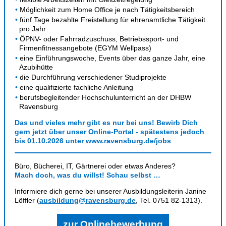
Möglichkeit zum Home Office je nach Tätigkeitsbereich
fünf Tage bezahlte Freistellung für ehrenamtliche Tätigkeit
pro Jahr
ÖPNV- oder Fahrradzuschuss, Betriebssport- und
Firmenfitnessangebote (EGYM Wellpass)
eine Einführungswoche, Events über das ganze Jahr, eine
Azubihütte
die Durchführung verschiedener Studiprojekte
eine qualifizierte fachliche Anleitung
berufsbegleitender Hochschulunterricht an der DHBW
Ravensburg
Das und vieles mehr gibt es nur bei uns!
Bewirb Dich
gern jetzt über unser Online-Portal - spätestens jedoch
bis 01.10.2026 unter www.ravensburg.de/jobs
Büro, Bücherei, IT, Gärtnerei oder etwas Anderes?
Mach doch, was du willst! Schau selbst …
Informiere dich gerne bei unserer Ausbildungsleiterin Janine
Löffler (
ausbildung@ravensburg.de
, Tel. 0751 82-1313).
zur Onlinebewerbung