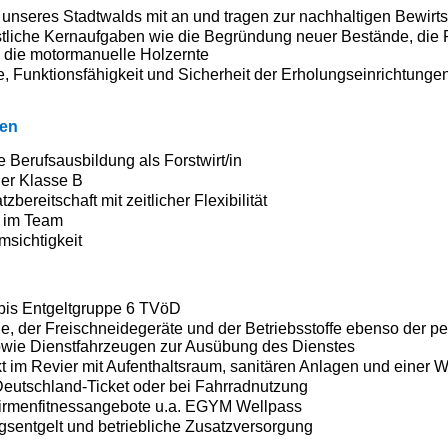
unseres Stadtwalds mit an und tragen zur nachhaltigen Bewirts
tliche Kernaufgaben wie die Begründung neuer Bestände, die P
die motormanuelle Holzernte
ge, Funktionsfähigkeit und Sicherheit der Erholungseinrichtung
nen
 Berufsausbildung als Forstwirt/in
der Klasse B
zbereitschaft mit zeitlicher Flexibilität
t im Team
sichtigkeit
g bis Entgeltgruppe 6 TVöD
e, der Freischneidegeräte und der Betriebsstoffe ebenso der p
wie Dienstfahrzeugen zur Ausübung des Dienstes
t im Revier mit Aufenthaltsraum, sanitären Anlagen und einer W
eutschland-Ticket oder bei Fahrradnutzung
Firmenfitnessangebote u.a. EGYM Wellpass
ngsentgelt und betriebliche Zusatzversorgung