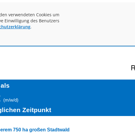
i den verwendeten Cookies um
ve Einwilligung des Benutzers
chutzerklärung
.
 als
t
(m/w/d)
lichen Zeitpunkt
serem 750 ha großen Stadtwald