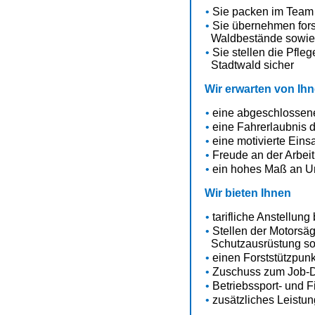
Sie packen im Team 
Sie übernehmen fors
Waldbestände sowie 
Sie stellen die Pfle
Stadtwald sicher
Wir erwarten
von Ih
eine abgeschlossene
eine Fahrerlaubnis 
eine motivierte Einsat
Freude an der Arbei
ein hohes Maß an Um
Wir bieten Ihnen
tarifliche Anstellun
Stellen der Motorsäg
Schutzausrüstung so
einen Forststützpunk
Zuschuss zum Job-D
Betriebssport- und 
zusätzliches Leistu